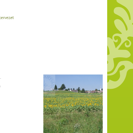
ervezet
.
n