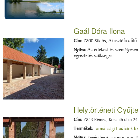
Gaál Dóra Ilona
Cím:
7800 Siklós, Akasztófa dűlő 
Nyitva:
Az értékesítés személyesen 
egyeztetés szükséges.
Helytörténeti Gyűj
Cím:
7843 Kémes, Kossuth utca 24
Termékek:
ormánsági tradíciók b
s
Nyitva:
Egyénileg és csoportosan t