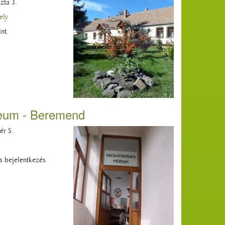
zta 3.
ely
nt.
zeum - Beremend
ér 5.
s bejelentkezés