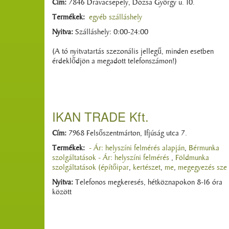
Cím:
7846 Drávacsepely, Dózsa György u. 10.
Termékek:
egyéb szálláshely
Nyitva:
Szálláshely: 0:00-24:00
(A tó nyitvatartás szezonális jellegű, minden esetben
érdeklődjön a megadott telefonszámon!)
IKAN TRADE Kft.
Cím:
7968 Felsőszentmárton, Ifjúság utca 7.
Termékek:
- Ár: helyszíni felmérés alapján
,
Bérmunka
szolgáltatások - Ár: helyszíni felmérés
,
Földmunka
szolgáltatások (építőipar
,
kertészet
,
me
,
megegyezés sze
Nyitva:
Telefonos megkeresés, hétköznapokon 8-16 óra
között