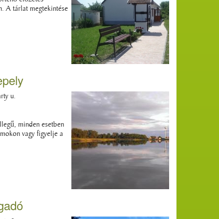
. A tárlat megtekintése
epely
ty u.
ellegű, minden esetben
mokon vagy figyelje a
gadó