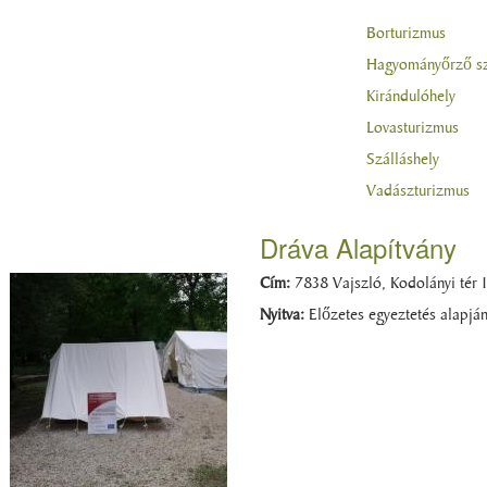
Borturizmus
Hagyományőrző sz
Kirándulóhely
Lovasturizmus
Szálláshely
Vadászturizmus
Dráva Alapítvány
Cím:
7838 Vajszló, Kodolányi tér 1
Nyitva:
Előzetes egyeztetés alapjá