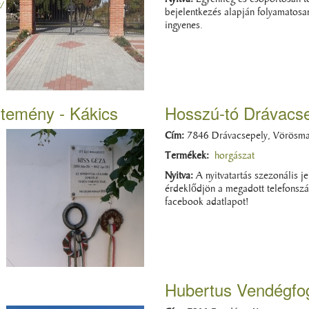
/
bejelentkezés alapján folyamatosan
ingyenes.
űjtemény - Kákics
Hosszú-tó Drávacs
Cím:
7846 Drávacsepely, Vörösmar
Termékek:
horgászat
Nyitva:
A nyitvatartás szezonális j
érdeklődjön a megadott telefonszá
facebook adatlapot!
Hubertus Vendégfo