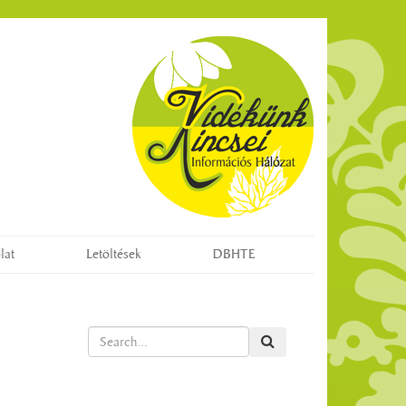
lat
Letöltések
DBHTE