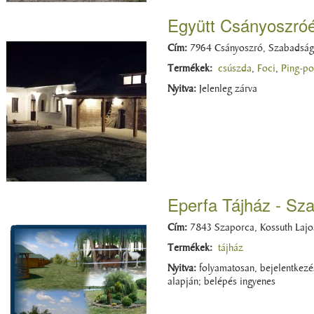
Együtt Csányoszróé
Cím:
7964 Csányoszró, Szabadság 
Termékek:
csúszda
,
Foci
,
Ping-p
Nyitva:
Jelenleg zárva
Eperfa Tájház - Sz
Cím:
7843 Szaporca, Kossuth Lajo
Termékek:
tájház
Nyitva:
folyamatosan, bejelentkezé
alapján; belépés ingyenes