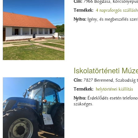
Cím:
7966 Bogdása, Körcsönyepus
Termékek:
4 napraforgós szállásh
Nyitva:
Igény, és megbeszélés szeri
Iskolatörténeti Mú
Cím:
7827 Beremend, Szabadság t
Termékek:
helytörténei kiállítás
Nyitva:
Érdeklődés esetén telefono
szükséges.