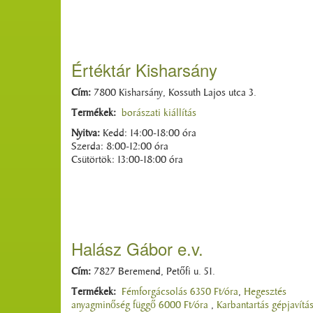
Értéktár Kisharsány
Cím:
7800 Kisharsány, Kossuth Lajos utca 3.
Termékek:
borászati kiállítás
Nyitva:
Kedd: 14:00-18:00 óra
Szerda: 8:00-12:00 óra
Csütörtök: 13:00-18:00 óra
Halász Gábor e.v.
Cím:
7827 Beremend, Petőfi u. 51.
Termékek:
Fémforgácsolás 6350 Ft/óra
,
Hegesztés
anyagminőség függő 6000 Ft/óra
,
Karbantartás gépjavítá