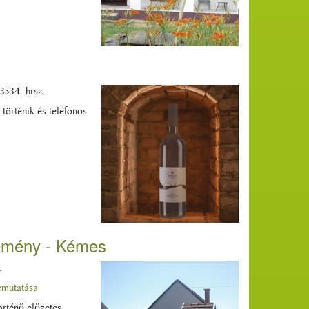
3534. hrsz.
történik és telefonos
temény - Kémes
.
emutatása
örténő előzetes