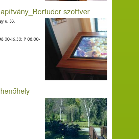
lapítvány_Bortudor szoftver
y u. 33.
08.00-16.30; P 08.00-
ihenőhely