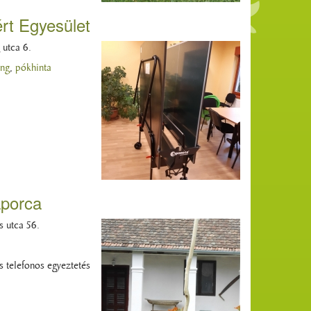
rt Egyesület
utca 6.
ong
,
pókhinta
aporca
s utca 56.
s telefonos egyeztetés