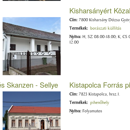
Kisharsányért Köza
Cím:
7800 Kisharsány Dózsa Györg
Termékek:
borászati kiállítás
Nyitva:
H, SZ 08.00-18.00; K, CS 
12.00
 Skanzen - Sellye
Kistapolca Forrás p
Cím:
7823 Kistapolca, hrsz.1.
Termékek:
pihenőhely
Nyitva:
Folyamatos