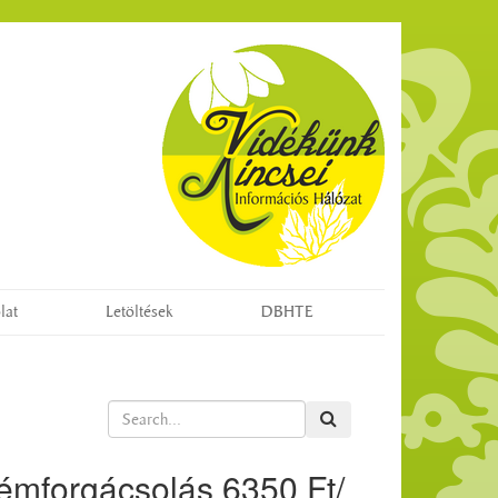
lat
Letöltések
DBHTE
émforgácsolás 6350 Ft/