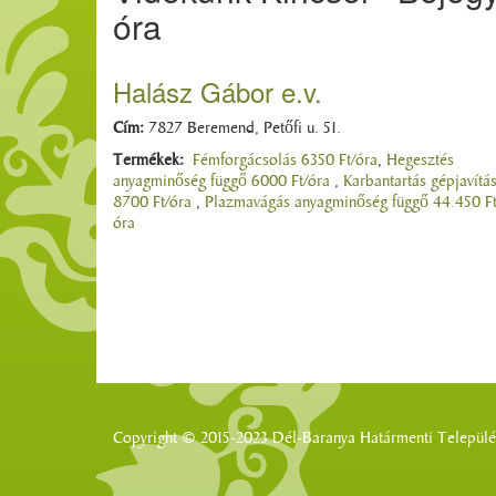
óra
Halász Gábor e.v.
Cím:
7827 Beremend, Petőfi u. 51.
Termékek:
Fémforgácsolás 6350 Ft/óra
,
Hegesztés
anyagminőség függő 6000 Ft/óra
,
Karbantartás gépjavítá
8700 Ft/óra
,
Plazmavágás anyagminőség függő 44.450 Ft
óra
Copyright © 2015-2023 Dél-Baranya Határmenti Település