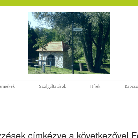
ermékek
Szolgáltatások
Hírek
Kapcso
yzések címkézve a következővel F