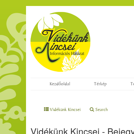
Kezdőoldal
Térkép
T
Vidékünk Kincsei
Search
Vidékünk Kincsei - Bejeg