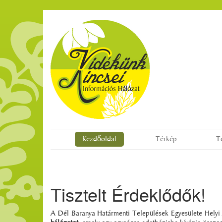
Kezdőoldal
Térkép
T
Tisztelt Érdeklődők!
A Dél Baranya Határmenti Települések Egyesülete Hely