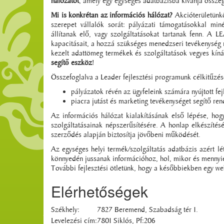
hálózatot
, amely egy egységes adatbázisba kívánja összegy
Mi is konkrétan az információs hálózat?
Akcióterületünkö
szerepet vállalók sorát: pályázati támogatásokkal miné
állítanak elő, vagy szolgáltatásokat tartanak fenn. 
kapacitásait, a hozzá szükséges menedzseri tevékenység 
kezelt adattömeg termékek és szolgáltatások vegyes kíná
segítő eszköz
!
Összefoglalva a Leader fejlesztési programunk célkitűzése
pályázatok révén az ügyfeleink számára nyújtott fej
piacra jutást és marketing tevékenységet segítő ren
Az információs hálózat kialakításának első lépése, hog
szolgáltatásainak népszerűsítésére. A honlap elkészíté
szerződés alapján biztosítja jövőbeni működését.
Az egységes helyi termék/szolgáltatás adatbázis azért lé
könnyedén jussanak információhoz, hol, mikor és mennyiér
További fejlesztési ötletünk, hogy a későbbiekben egy we
Elérhetőségek
Székhely:
7827 Beremend, Szabadság tér 1.
Levelezési cím:
7801 Siklós, Pf:206