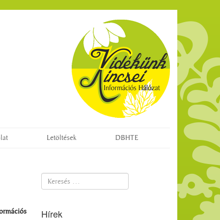
lat
Letöltések
DBHTE
Keresés...
formációs
Hírek