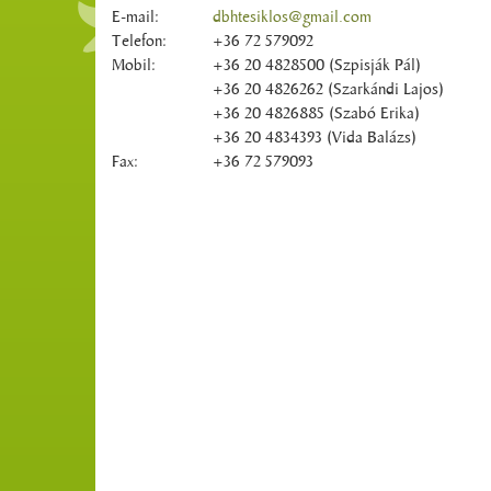
E-mail:
dbhtesiklos@gmail.com
Telefon:
+36 72 579092
Mobil:
+36 20 4828500 (Szpisják Pál)
+36 20 4826262 (Szarkándi Lajos)
+36 20 4826885 (Szabó Erika)
+36 20 4834393 (Vida Balázs)
Fax:
+36 72 579093