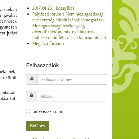
2017.01.26., közgyűlés
zdaságban
Pályázati fórum a Nem mezőgazdasági
i javakat
tevékenység elindításának támogatása-
partnerek
Mezőgazdasági tevékenység
gyüttesen
diverzifikációja, mikrovállalkozás
cra jutást
indítása című felhívással kapcsolatosan
Meghívó fórumra
Felhasználók
mékeinek,
bb kötött
intással,
atásokat.
Emlékezzen rám