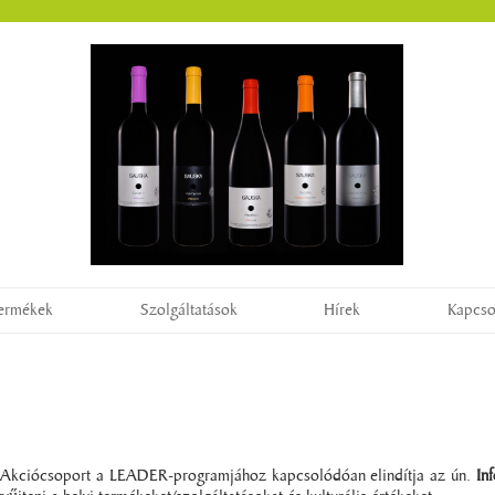
ermékek
Szolgáltatások
Hírek
Kapcso
i Akciócsoport a LEADER-programjához kapcsolódóan elindítja az ún.
In