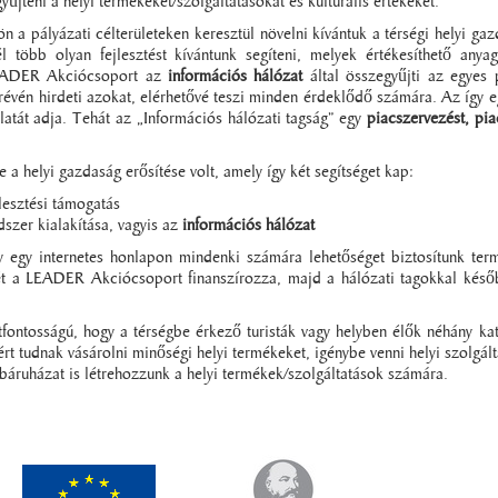
űjteni a helyi termékeket/szolgáltatásokat és kulturális értékeket.
n a pályázati célterületeken keresztül növelni kívántuk a térségi helyi ga
l több olyan fejlesztést kívántunk segíteni, melyek értékesíthető anyag
A LEADER Akciócsoport az
információs hálózat
által összegyűjti az egyes 
révén hirdeti azokat, elérhetővé teszi minden érdeklődő számára. Az így e
latát adja. Tehát az „Információs hálózati tagság” egy
piacszervezést, pia
 a helyi gazdaság erősítése volt, amely így két segítséget kap:
lesztési támogatás
dszer kialakítása, vagyis az
információs hálózat
y egy internetes honlapon mindenki számára lehetőséget biztosítunk ter
sét a LEADER Akciócsoport finanszírozza, majd a hálózati tagokkal késő
tfontosságú, hogy a térségbe érkező turisták vagy helyben élők néhány katt
t tudnak vásárolni minőségi helyi termékeket, igénybe venni helyi szolgált
báruházat is létrehozzunk a helyi termékek/szolgáltatások számára.