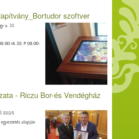
lapítvány_Bortudor szoftver
y u. 33.
08.00-16.30; P 08.00-
ata - Riczu Bor-és Vendégház
ő 3513/5
 egyeztetés alapján