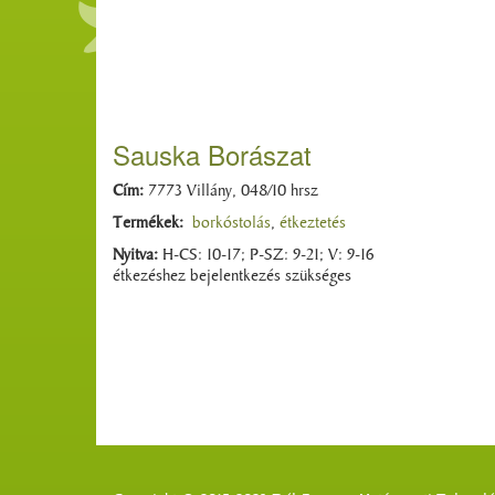
Sauska Borászat
Cím:
7773 Villány, 048/10 hrsz
Termékek:
borkóstolás
,
étkeztetés
Nyitva:
H-CS: 10-17; P-SZ: 9-21; V: 9-16
étkezéshez bejelentkezés szükséges