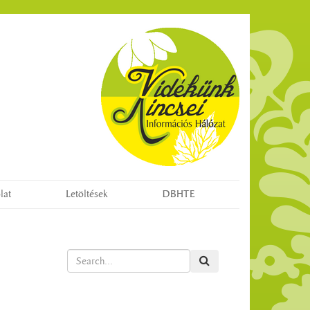
lat
Letöltések
DBHTE