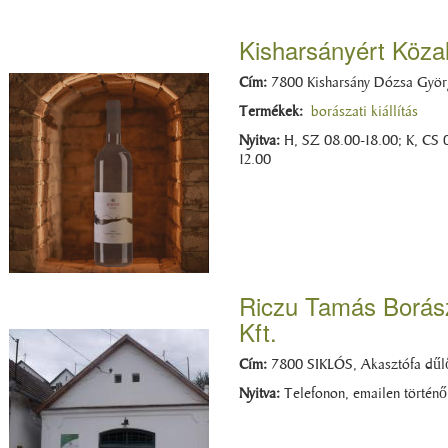
Kisharsányért Köza
Cím:
7800 Kisharsány Dózsa Györg
Termékek:
borászati kiállítás
Nyitva:
H, SZ 08.00-18.00; K, CS 
12.00
Riczu Tamás Borász
Kft.
Cím:
7800 SIKLÓS, Akasztófa dűl
Nyitva:
Telefonon, emailen történő