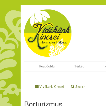
Kezdőoldal
Térkép
T
Vidékünk Kincsei
Search
Borturizmus