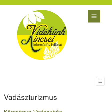
Vadászturizmus
Körcsönye Vadászház