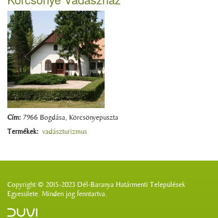
Cím:
7966 Bogdása, Körcsönyepuszta
Termékek:
vadászturizmus
Copyright © 2015-2023 Dél-Baranya Határmenti Települések
Egyesülete. Minden jog fenntartva.