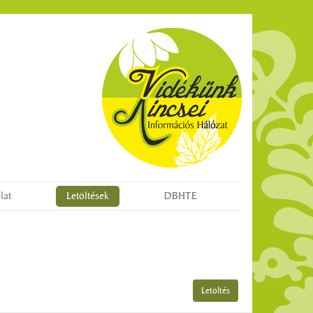
lat
Letöltések
DBHTE
Letöltés