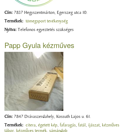
Cím:
7837 Hegyszentmárton, Egerszeg utca 10.
Termékek:
tömegsport tevékenység
Nyitva:
Telefonos egyeztetés szükséges
Papp Gyula kézműves
Cím:
7847 Drávaszerdahely, Kossuth Lajos u. 61.
Termékek:
citera
,
égetett kép
,
fafaragás
,
fatál
,
íjászat
,
kézműves
tábor
,
kézműves termék
,
sámándob