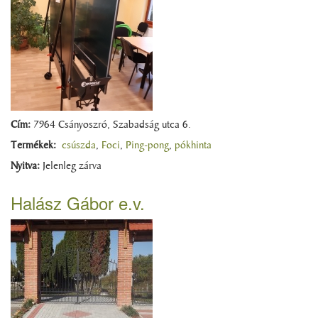
Cím:
7964 Csányoszró, Szabadság utca 6.
Termékek:
csúszda
,
Foci
,
Ping-pong
,
pókhinta
Nyitva:
Jelenleg zárva
Halász Gábor e.v.