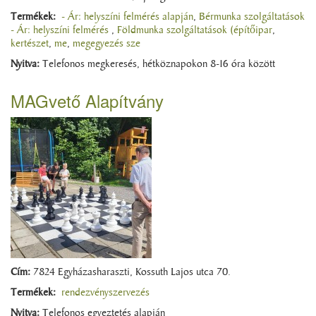
Termékek:
- Ár: helyszíni felmérés alapján
,
Bérmunka szolgáltatások
- Ár: helyszíni felmérés
,
Földmunka szolgáltatások (építőipar
,
kertészet
,
me
,
megegyezés sze
Nyitva:
Telefonos megkeresés, hétköznapokon 8-16 óra között
MAGvető Alapítvány
Cím:
7824 Egyházasharaszti, Kossuth Lajos utca 70.
Termékek:
rendezvényszervezés
Nyitva:
Telefonos egyeztetés alapján