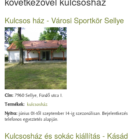
következővel kulcsosház
Kulcsos ház - Városi Sportkör Sellye
Cím:
7960 Sellye, Fürdő utca 1.
Termékek:
kulcsosház
Nyitva:
június 01-től szeptember 14-ig szezonálisan. Bejelentkezés
telefonos egyeztetés alapján.
Kulcsosház és sokác kiállítás - Kásád