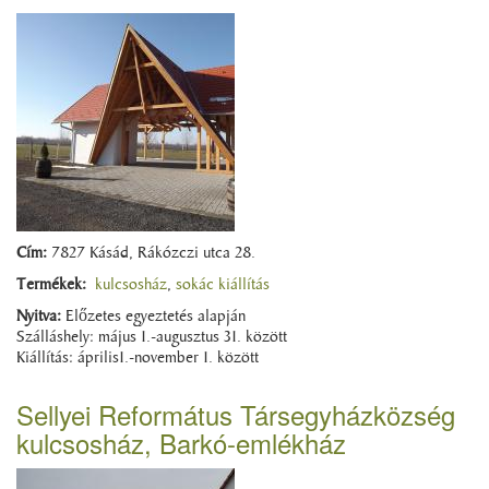
Cím:
7827 Kásád, Rákózczi utca 28.
Termékek:
kulcsosház
,
sokác kiállítás
Nyitva:
Előzetes egyeztetés alapján
Szálláshely: május 1.-augusztus 31. között
Kiállítás: április1.-november 1. között
Sellyei Református Társegyházközség
kulcsosház, Barkó-emlékház