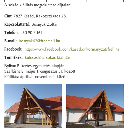
A sokác kiállítás megtekintése díjtalan!
Cím:
7827 Kásád, Rákózczi utca 28.
Kapcsolattartó:
Bosnyák Zoltán
Telefon:
+30 9015 161
E-mail:
bosnyak62@freemail.hu
Facebook:
https://www.facebook.com/kasad.onkormanyzat?fref=ts
Termékek:
kulcsosház
,
sokác kiállítás
Nyitva:
Előzetes egyeztetés alapján
Szálláshely: május 1.-augusztus 31. között
Kiállítás: április1.-november 1. között