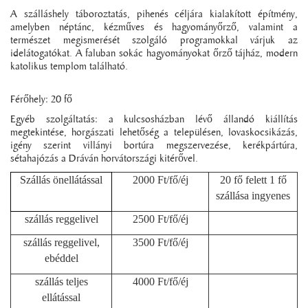
A szálláshely táboroztatás, pihenés céljára kialakított építmény,
amelyben néptánc, kézműves és hagyományőrző, valamint a
természet megismerését szolgáló programokkal várjuk az
idelátogatókat. A faluban sokác hagyományokat őrző tájház, modern
katolikus templom található.
Férőhely: 20 fő
Egyéb szolgáltatás: a kulcsosházban lévő állandó kiállítás
megtekintése, horgászati lehetőség a településen, lovaskocsikázás,
igény szerint villányi bortúra megszervezése, kerékpártúra,
sétahajózás a Dráván horvátországi kitérővel.
Szállás önellátással
2000 Ft/fő/éj
20 fő felett 1 fő
szállása ingyenes
szállás reggelivel
2500 Ft/fő/éj
szállás reggelivel,
3500 Ft/fő/éj
ebéddel
szállás teljes
4000 Ft/fő/éj
ellátással