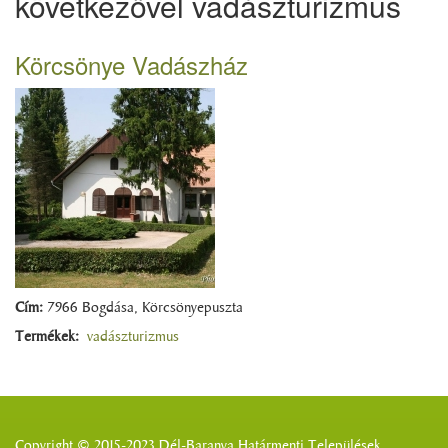
következővel vadászturizmus
Körcsönye Vadászház
Cím:
7966 Bogdása, Körcsönyepuszta
Termékek:
vadászturizmus
Copyright © 2015-2023 Dél-Baranya Határmenti Települések