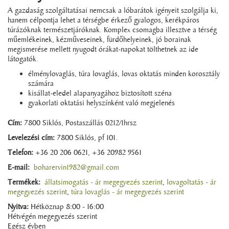
A gazdaság szolgáltatásai nemcsak a lóbarátok igényeit szolgálja ki,
hanem célpontja lehet a térségbe érkező gyalogos, kerékpáros
túrázóknak természetjáróknak. Komplex csomagba illesztve a térség
műemlékeinek, kézműveseinek, fürdőhelyeinek, jó borainak
megismerése mellett nyugodt órákat-napokat tölthetnek az ide
látogatók.
élménylovaglás, túra lovaglás, lovas oktatás minden korosztály
számára
kisállat-eledel alapanyagához biztosított széna
gyakorlati oktatási helyszínként való megjelenés
Cím:
7800 Siklós, Postaszállás 0212/1hrsz
Levelezési cím:
7800 Siklós, pf 101.
Telefon:
+36 20 206 0621, +36 20982 9561
E-mail:
boharervin1982@gmail.com
Termékek:
állatsimogatás - ár megegyezés szerint
,
lovagoltatás - ár
megegyezés szerint
,
túra lovaglás - ár megegyezés szerint
Nyitva:
Hétköznap 8:00 - 16:00
Hétvégén megegyezés szerint
Egész évben