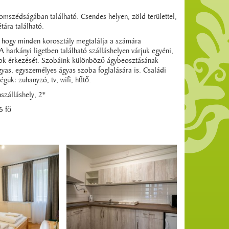
mszédságában található. Csendes helyen, zöld területtel,
tára található.
i, hogy minden korosztály megtalálja a számára
A harkányi ligetben található szálláshelyen várjuk egyéni,
rtok érkezését. Szobáink különböző ágybeosztásának
yas, egyszemélyes ágyas szoba foglalására is. Családi
gük: zuhanyzó, tv, wifi, hűtő.
szálláshely, 2*
6 fő