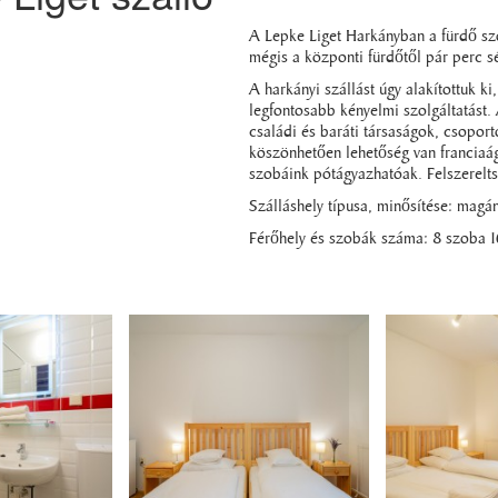
A Lepke Liget Harkányban a fürdő szo
mégis a központi fürdőtől pár perc sé
A harkányi szállást úgy alakítottuk k
legfontosabb kényelmi szolgáltatást. 
családi és baráti társaságok, csopo
köszönhetően lehetőség van franciaág
szobáink pótágyazhatóak. Felszereltsé
Szálláshely típusa, minősítése: magán
Férőhely és szobák száma: 8 szoba 1