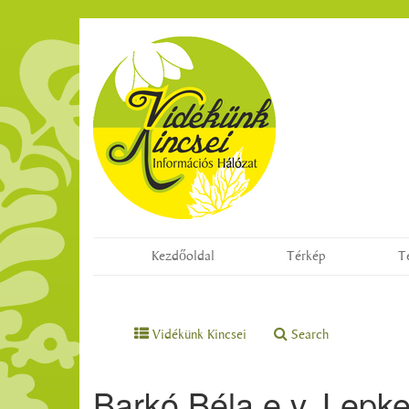
Kezdőoldal
Térkép
T
Vidékünk Kincsei
Search
Barkó Béla e.v. Lepke