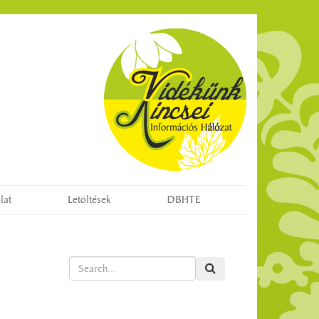
lat
Letöltések
DBHTE