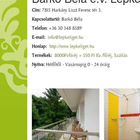
Cím:
7815 Harkány Liszt Ferenc tér 3.
Kapcsolattartó:
Barkó Béla
Telefon:
+36 30 348 8389
E-mail:
info@lepkeliget.hu
Honlap:
http://www.lepkeliget.hu
Termékek:
8000Ft/fó/éj + 550 Ft Ifa /fő/éj
,
Szállás
Nyitva:
Hétfőtől - Vasárnapig 0 - 24 óráig