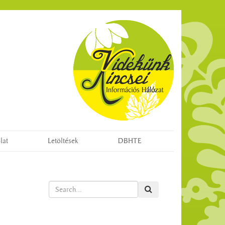
lat
Letöltések
DBHTE