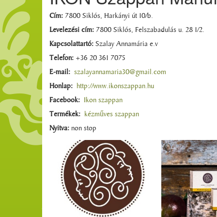
Cím:
7800 Siklós, Harkányi út 10/b.
Levelezési cím:
7800 Siklós, Felszabadulás u. 28 1/2.
Kapcsolattartó:
Szalay Annamária e.v
Telefon:
+36 20 361 7075
E-mail:
szalayannamaria30@gmail.com
Honlap:
http://www.ikonszappan.hu
Facebook:
Ikon szappan
Termékek:
kézműves szappan
Nyitva:
non stop