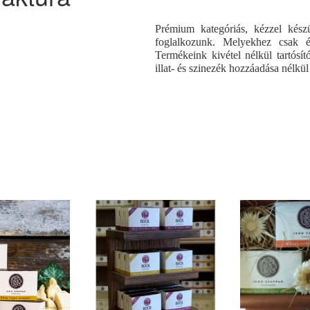
Prémium kategóriás, kézzel készü
foglalkozunk. Melyekhez csak és
Termékeink kivétel nélkül tartósít
illat- és szinezék hozzáadása nélkü