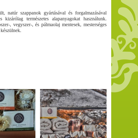
lt, natúr szappanok gyártásával és forgalmazásával
 kizárólag természetes alapanyagokat használunk.
ószer-, vegyszer-, és pálmaolaj mentesek, mesterséges
l készülnek.