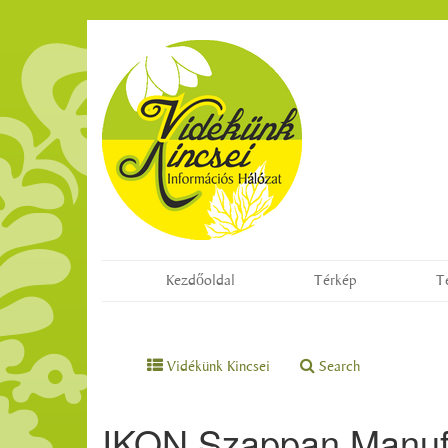
Kezdőoldal
Térkép
T
Vidékünk Kincsei
Search
IKON Szappan Manuf