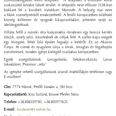
szomszédságában fekvő település. A település a bronzkor korai
szakaszától kezdve lakott terület. A település neve először 1328-ban
bukkant fel a korabeli iratokban: Morouth. A helység mai neve
a Márk személynévből eredeztethető. A festői környezetben található
község kellemes és nyugodt kikapcsolódást, pihenést nyújt az
idelátogatóknak.
Villány felől a mároki útra kanyarodva rövidesen egy hosszú kerítés
látszik, amely jelzi, közelednek úti céljuk felé. A széles kapu mögött
egy hívogató, fehér falú épület fogadja a betérőt. Ez az Akácos
Tanya. Itt csend és nyugalom várja a lovak, lovaglás és fogathajtás
szerelmeseit, minden igényt kielégítő családias környezetben.
Egyéb szolgáltatások: Lovagoltatás, Sétakocsikázás, Lovas
lakodalom, Pincesor „séta”
Az igénybe vehető szolgáltatások árairól érdeklődjön telefonon vagy
E-mailben!
Cím:
7774 Márok, Petőfi Sándor u. 261 hrsz
Kapcsolattartó:
Kiss Szilárd, Kissné Pfeifer Nóra
Telefon:
+36308359785, +36305977625
E-mail:
kissteam@t-online.hu