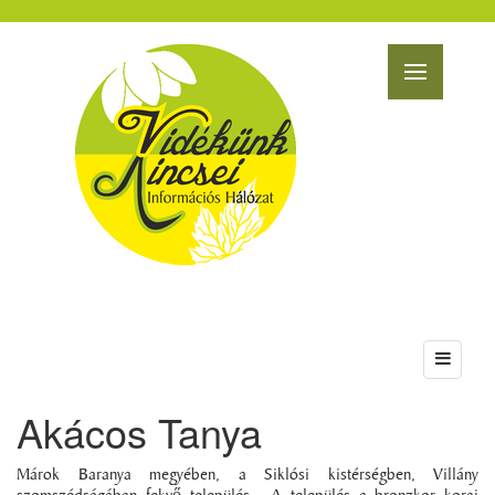
Akácos Tanya
Márok Baranya megyében, a Siklósi kistérségben, Villány