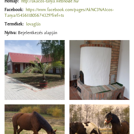
Honlap:
http://akacos-tanya.webnode.hu/
Facebook:
https://www.facebook.com/pages/Ak%C3%A1cos-
Tanya/1545611805674329?fref=ts
Termékek:
lovaglás
Nyitva:
Bejelentkezés alapján